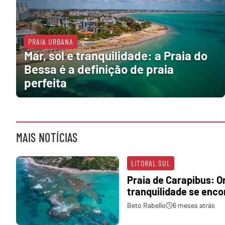
PRAIA URBANA
Mar, sol e tranquilidade: a Praia do
Bessa é a definição de praia
perfeita
MAIS NOTÍCIAS
LITORAL SUL
Praia de Carapibus: O
tranquilidade se enc
Beto Rabello
6 meses atrás