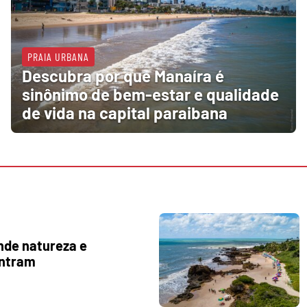
PRAIA URBANA
Descubra por que Manaíra é
sinônimo de bem-estar e qualidade
de vida na capital paraibana
nde natureza e
ontram