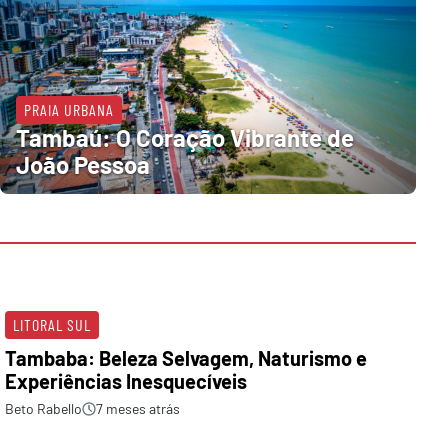
PRAIA URBANA
Tambaú: O Coração Vibrante de
João Pessoa
LITORAL SUL
Tambaba: Beleza Selvagem, Naturismo e
Experiências Inesquecíveis
Beto Rabello
7 meses atrás