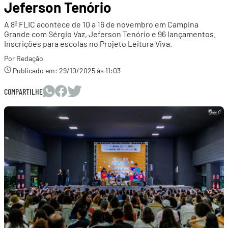
Jeferson Tenório
A 8ª FLIC acontece de 10 a 16 de novembro em Campina
Grande com Sérgio Vaz, Jeferson Tenório e 96 lançamentos.
Inscrições para escolas no Projeto Leitura Viva.
Por Redação
Publicado em:
29/10/2025 às 11:03
COMPARTILHE