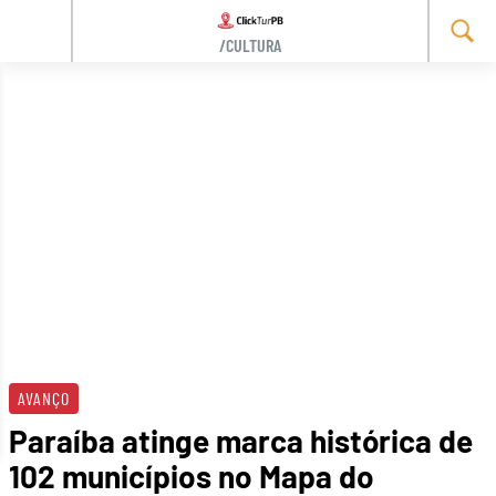
/CULTURA
Skip
to
content
AVANÇO
Paraíba atinge marca histórica de
102 municípios no Mapa do