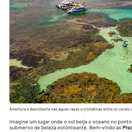
Aventura e descoberta nas águas rasas e cristalinas entre os corais 
Imagine um lugar onde o sol beija o oceano no ponto
submerso de beleza estonteante. Bem-vindo às
Pis