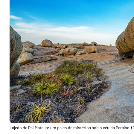
Lajedo de Pai Mateus: um palco de mistérios sob o céu da Paraíba. (